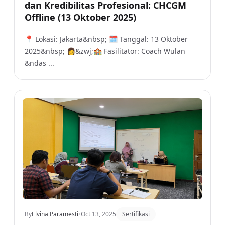
dan Kredibilitas Profesional: CHCGM
Offline (13 Oktober 2025)
📍 Lokasi: Jakarta&nbsp; 🗓️ Tanggal: 13 Oktober
2025&nbsp; 👩&zwj;🏫 Fasilitator: Coach Wulan
&ndas ...
By
Elvina Paramesti
•
Oct 13, 2025
Sertifikasi