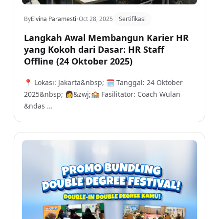
By
Elvina Paramesti
•
Oct 28, 2025
Sertifikasi
Langkah Awal Membangun Karier HR
yang Kokoh dari Dasar: HR Staff
Offline (24 Oktober 2025)
📍 Lokasi: Jakarta&nbsp; 🗓️ Tanggal: 24 Oktober
2025&nbsp; 👩&zwj;🏫 Fasilitator: Coach Wulan
&ndas ...